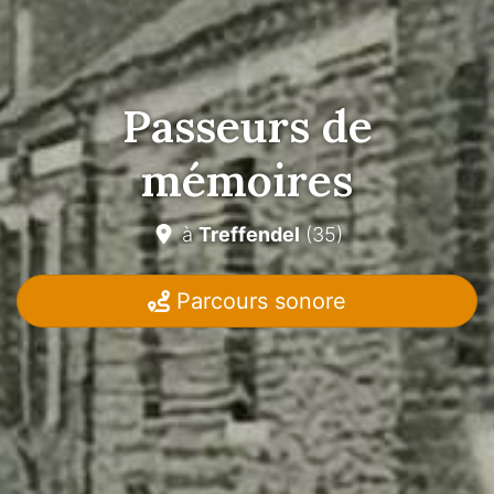
Passeurs de
mémoires
à
Treffendel
(35)
Parcours sonore